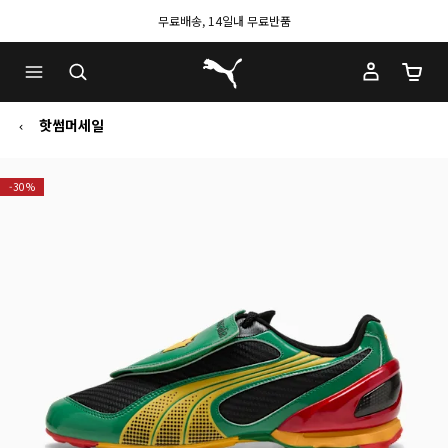
무료배송, 14일내 무료반품
푸마 홈
장바구
핫썸머세일
-30%