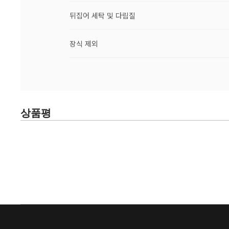
뒤집어 세탁 및 다림질
장식 제외
상품평