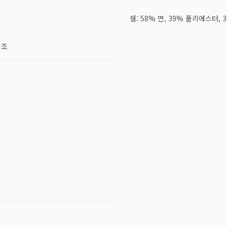
쉘: 58% 면, 39% 폴리에스터,
강조