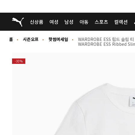
푸마 홈
신상품
여성
남성
아동
스포츠
컬렉션
홈
시즌오프
핫썸머세일
WARDROBE ESS 립드 슬림 티
WARDROBE ESS Ribbed Sli
-30%