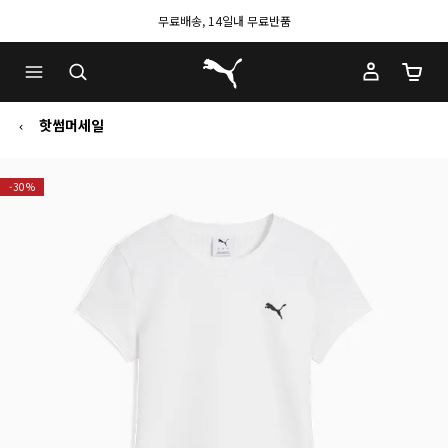
무료배송, 14일내 무료반품
푸마 홈
장바구
핫썸머세일
-30%