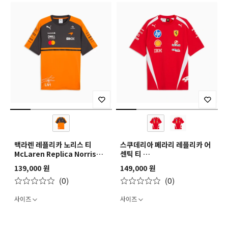
맥라렌 레플리카 노리스 티
스쿠데리아 페라리 레플리카 어
McLaren Replica Norris
센틱 티
Tee
SF Replica Drivers
139,000 원
149,000 원
Authentic Tee
(0)
(0)
사이즈
사이즈