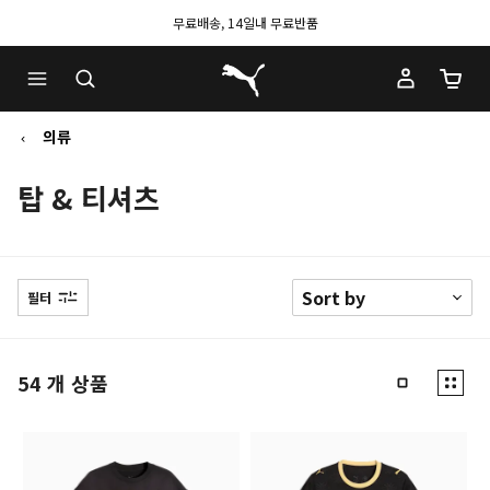
무료배송, 14일내 무료반품
푸마 홈
장바구
의류
탑 & 티셔츠
필터
54
개 상품