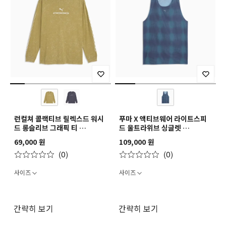
런컬쳐 콜랙티브 릴렉스드 워시
푸마 X 액티브웨어 라이트스피
드 롱슬리브 그래픽 티
드 울트라위브 싱글렛
RUN CULTURE COLLECTIVE
PUMA.X ACTIVEWEAR
69,000 원
109,000 원
Relaxed Washed Graphic
LIGHTSPEED ULTRAWEAVE
(0)
(0)
Long Sleeve
Singlet
사이즈
사이즈
간략히 보기
간략히 보기