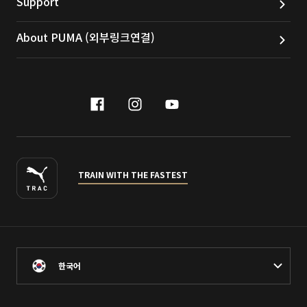
Support
About PUMA (외부링크연결)
facebook
instagram
youtube
naver
TRAIN WITH THE FASTEST
한국어