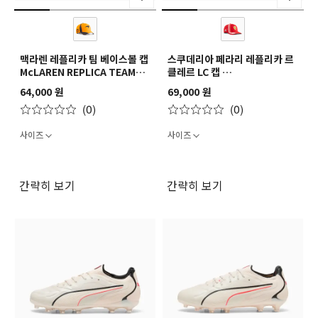
맥라렌 레플리카 팀 베이스볼 캡
스쿠데리아 페라리 레플리카 르
McLAREN REPLICA TEAM
클레르 LC 캡
BB Cap
SF REPLICA LECLERC LC
64,000 원
69,000 원
Cap
(0)
(0)
사이즈
사이즈
간략히 보기
간략히 보기