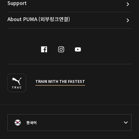
Support
About PUMA (외부링크연결)
facebook
instagram
youtube
naver
TRAIN WITH THE FASTEST
한국어