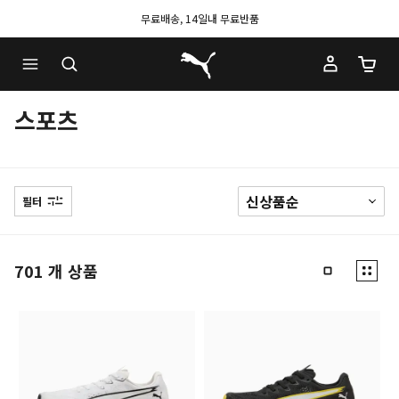
무료배송, 14일내 무료반품
푸마 홈
장바구
스포츠
필터
701
개 상품