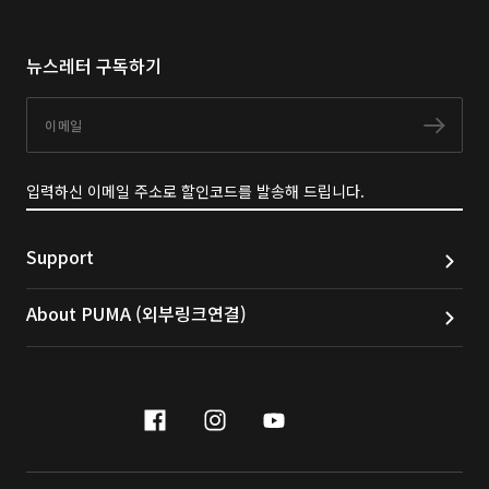
뉴스레터 구독하기
이메일
구독
입력하신 이메일 주소로 할인코드를 발송해 드립니다.
Support
About PUMA (외부링크연결)
facebook
instagram
youtube
naver