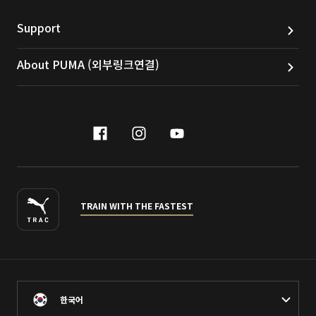
Support
About PUMA (외부링크연결)
facebook
instagram
youtube
naver
TRAIN WITH THE FASTEST
한국어