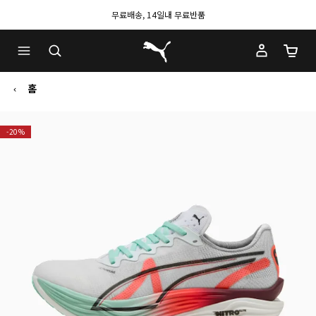
무료배송, 14일내 무료반품
푸마 홈
장바구
홈
-20%