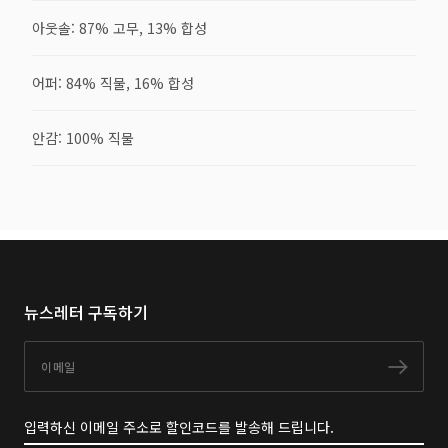
아웃솔: 87% 고무, 13% 합성
어퍼: 84% 직물, 16% 합성
안감: 100% 직물
뉴스레터 구독하기
이메일
구독
입력하신 이메일 주소로 할인코드를 발송해 드립니다.