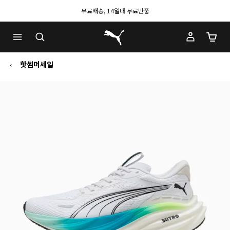
무료배송, 14일내 무료반품
푸마 홈
장바구
핫썸머세일