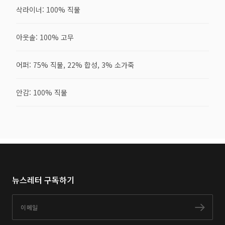
삭라이너: 100% 직물
아웃솔: 100% 고무
어퍼: 75% 직물, 22% 합성, 3% 소가죽
안감: 100% 직물
뉴스레터 구독하기
이메일
구독