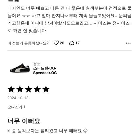
됨
디자인도 너무 예쁘고 다른 건 다 좋은데 흰색부분이 검정으로 물
들어요 ㅠㅠ 사고 얼마 안지나서부터 계속 물들고있어요.. 문의남
기고싶은데 어디에 남겨야할지도모르겠고… 사이즈는 정사이즈
로 하면 잘 맞습니다
20
17
이 정보가 유용하셨나요?
정보
스피드캣-OG-
Speedcat-OG
5
중
2024. 10. 13.
5
오니즈카H
평
가
너무 이뻐요
됨
배송 생각보다는 빨리왔고 너무 예뻐요 😍