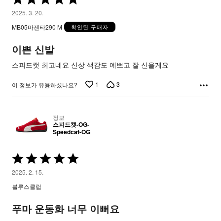
중
2025. 3. 20.
5
MB05마젠타290 M
확인된 구매자
평
가
이쁜 신발
됨
스피드캣 최고네요 신상 색감도 예쁘고 잘 신을게요
1
3
이 정보가 유용하셨나요?
정보
스피드캣-OG-
Speedcat-OG
5
중
2025. 2. 15.
5
블루스클럽
평
가
푸마 운동화 너무 이뻐요
됨