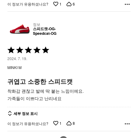
1
6
이 정보가 유용하셨나요?
정보
스피드캣-OG-
Speedcat-OG
5
중
2024. 7. 19.
5
MINKI M
평
가
귀엽고 소중한 스피드캣
됨
착화감 괜찮고 발에 딱 붙는 느낌이에요.
가족들이 이쁘다고 난리네요
세부 정보 표시
1
8
이 정보가 유용하셨나요?