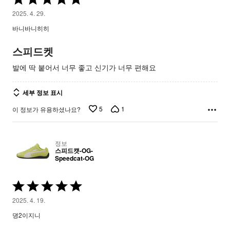
중
2025. 4. 29.
5
바니바니히히
평
가
스피드켓
됨
발에 딱 붙어서 너무 좋고 신기가 너무 편해요
세부 정보 표시
5
1
이 정보가 유용하셨나요?
정보
스피드캣-OG-
Speedcat-OG
5
중
2025. 4. 19.
5
뎡2이지니
평