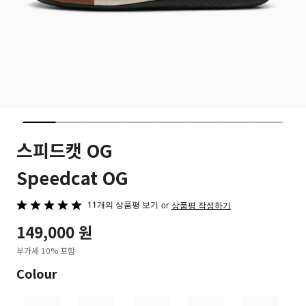
스피드캣 OG
Speedcat OG
11개의 상품평 보기
5
or
상품평 작성하기
중
149,000 원
4.8
부가세 10% 포함
평
가
Colour
됨