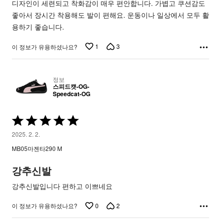
디자인이 세련되고 착화감이 매우 편안합니다. 가볍고 쿠션감도
좋아서 장시간 착용해도 발이 편해요. 운동이나 일상에서 모두 활
용하기 좋습니다.
1
3
이 정보가 유용하셨나요?
정보
스피드캣-OG-
Speedcat-OG
5
중
2025. 2. 2.
5
MB05마젠타290 M
평
가
강추신발
됨
강추신발입니다 편하고 이쁘네요
0
2
이 정보가 유용하셨나요?