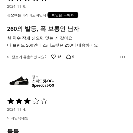
중
2024. 11. 6.
5
응오빠는이러려고너만나
확인된 구매자
평
가
260의 발등, 폭 보통인 남자
됨
한 치수 작게 신으면 맞는 거 같아요
타 브랜드 260인데 스피드캣은 250이 대응하네요
15
9
이 정보가 유용하셨나요?
정보
스피드캣-OG-
Speedcat-OG
5
중
2024. 11. 4.
3
닉네임닉네임
평
가
물듦