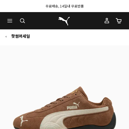
무료배송, 14일내 무료반품
푸마 홈
장바구
핫썸머세일