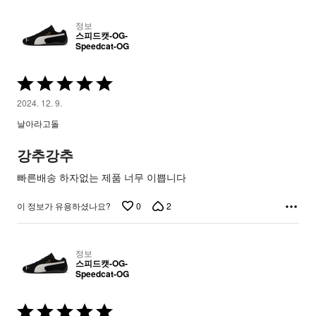
정보
스피드캣-OG-
Speedcat-OG
5
중
2024. 12. 9.
5
날아라고돌
평
가
강추강추
됨
빠른배송 하자없는 제품 너무 이쁩니다
0
2
이 정보가 유용하셨나요?
정보
스피드캣-OG-
Speedcat-OG
5