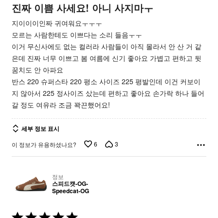
가
진짜 이쁨 사세요! 아니 사지마ㅜ
됨
지이이이인짜 귀여워요ㅜㅜㅜ
모르는 사람한테도 이쁘다는 소리 들음ㅜㅜ
이거 무신사에도 없는 컬러라 사람들이 아직 몰라서 안 산 거 같
은데 진짜 너무 이쁘고 봄 여름에 신기 좋아요 가볍고 편하고 뒷
꿈치도 안 아파요
반스 220 슈퍼스타 220 평소 사이즈 225 평발인데 이건 커보이
지 않아서 225 정사이즈 샀는데 편하고 좋아요 손가락 하나 들어
갈 정도 여유라 조금 꽉끈했어요!
세부 정보 표시
6
3
이 정보가 유용하셨나요?
정보
스피드캣-OG-
Speedcat-OG
5