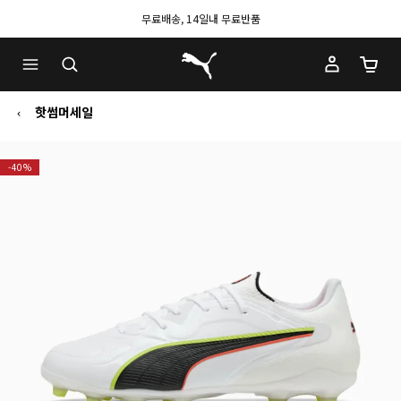
무료배송, 14일내 무료반품
푸마 홈
장바구
핫썸머세일
-40%