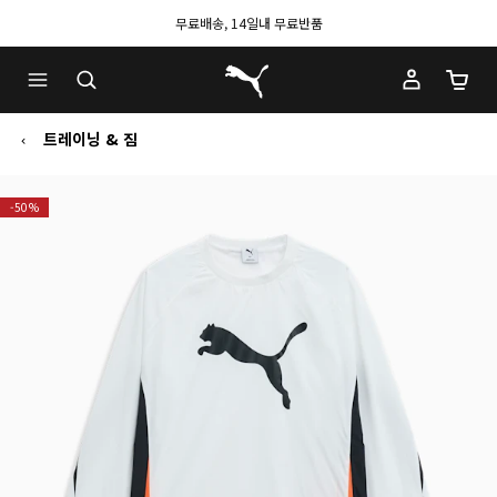
무료배송, 14일내 무료반품
푸마 홈
장바구
트레이닝 & 짐
-50%