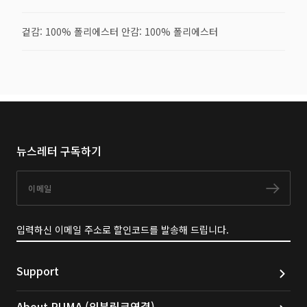
겉감: 100% 폴리에스터 안감: 100% 폴리에스터
뉴스레터 구독하기
이메일
구독
입력하신 이메일 주소로 할인코드를 발송해 드립니다.
Support
About PUMA (외부링크연결)