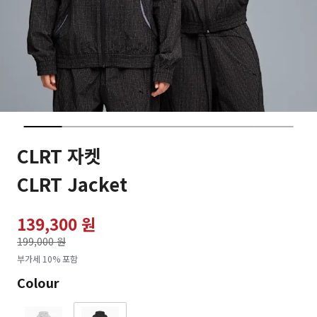
CLRT 자켓
CLRT Jacket
139,300 원
가격인하
199,000 원
로
부가세 10% 포함
Colour