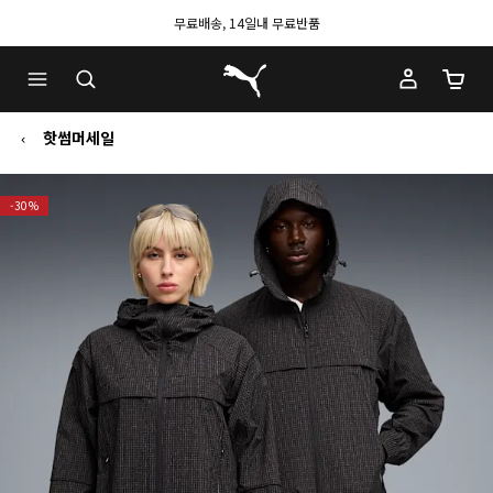
무료배송, 14일내 무료반품
푸마 홈
장바구
핫썸머세일
-30%