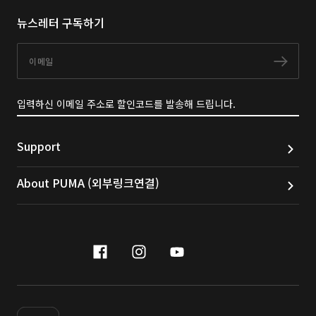
뉴스레터 구독하기
이메일
구독
입력하신 이메일 주소로 할인코드를 발송해 드립니다.
Support
About PUMA (외부링크연결)
facebook
instagram
youtube
naver