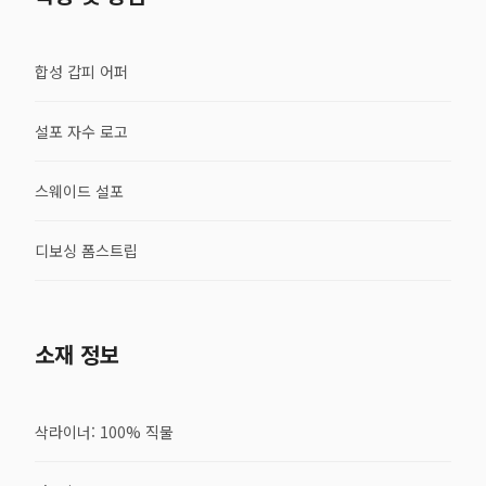
합성 갑피 어퍼
설포 자수 로고
스웨이드 설포
디보싱 폼스트립
소재 정보
삭라이너: 100% 직물