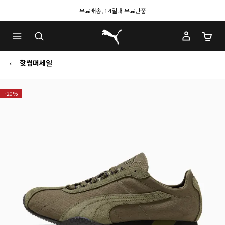
무료배송, 14일내 무료반품
푸마 홈
장바구
핫썸머세일
-20%