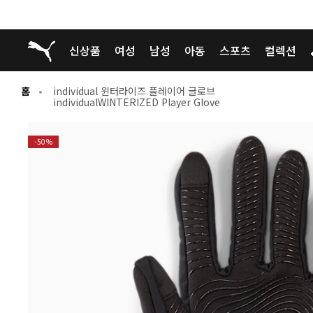
푸마 홈
신상품
여성
남성
아동
스포츠
컬렉션
홈
individual 윈터라이즈 플레이어 글로브
individualWINTERIZED Player Glove
-50%