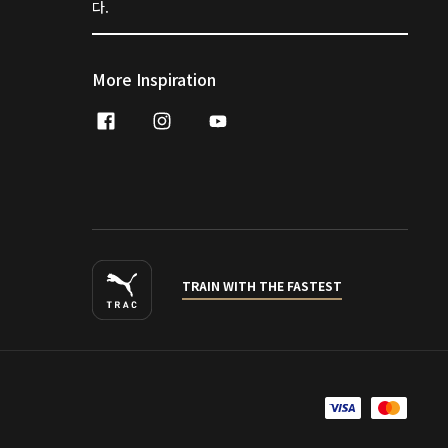
다.
More Inspiration
facebook
instagram
youtube
naver
TRAIN WITH THE FASTEST