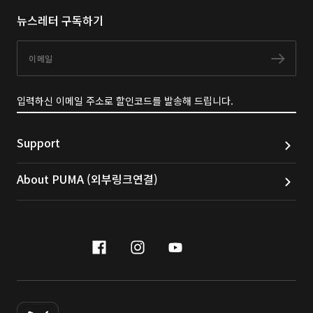
뉴스레터 구독하기
이메일
구독
입력하신 이메일 주소로 할인코드를 발송해 드립니다.
Support
About PUMA (외부링크연결)
facebook
instagram
youtube
naver