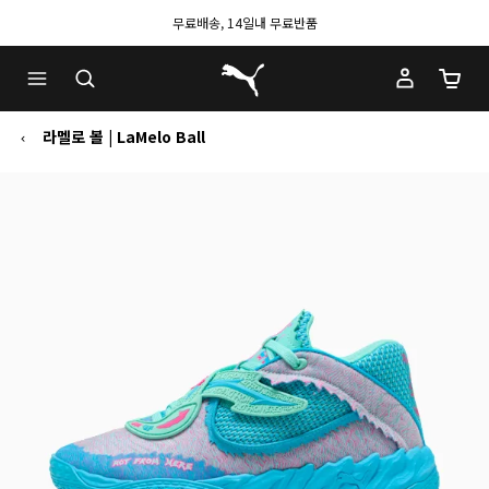
무료배송, 14일내 무료반품
푸마 홈
장바구
라멜로 볼 | LaMelo Ball