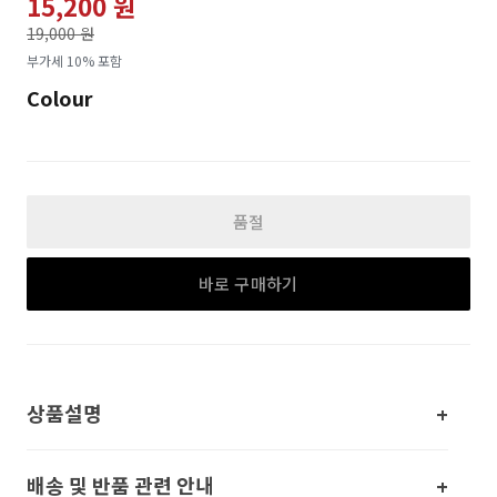
15,200 원
가격인하
19,000 원
로
부가세 10% 포함
Colour
품절
바로 구매하기
상품설명
배송 및 반품 관련 안내