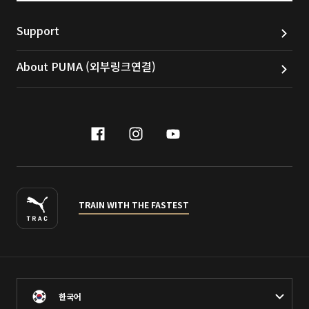
Support
About PUMA (외부링크연결)
facebook
instagram
youtube
naver
TRAIN WITH THE FASTEST
한국어