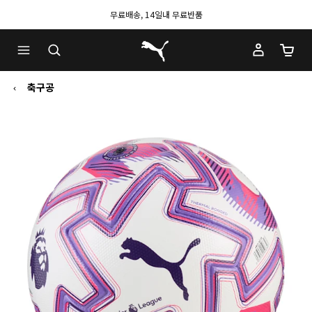
무료배송, 14일내 무료반품
푸마 홈
장바구
축구공