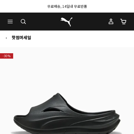
무료배송, 14일내 무료반품
푸마 홈
장바구
핫썸머세일
-30%